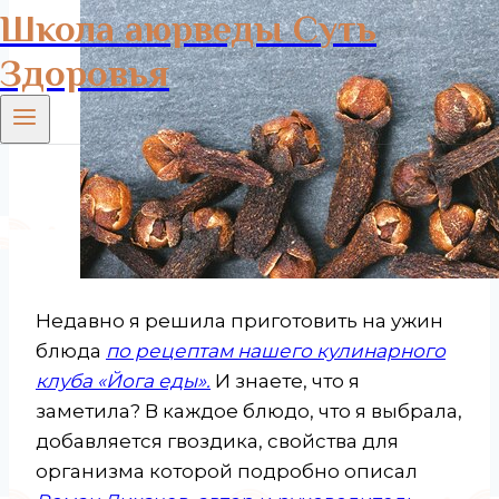
Школа аюрведы Суть
Здоровья
Недавно я решила приготовить на ужин
блюда
по рецептам нашего кулинарного
клуба «Йога еды».
И знаете, что я
заметила? В каждое блюдо, что я выбрала,
добавляется гвоздика, свойства для
организма которой подробно описал