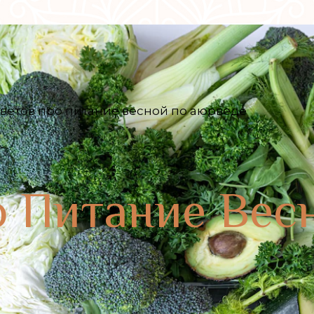
оветов про питание весной по аюрведе
о Питание Вес