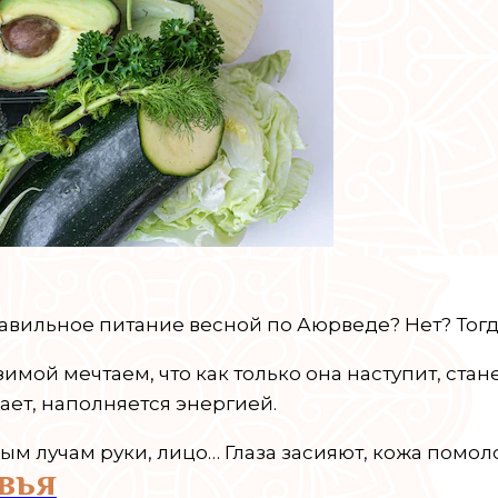
авильное питание весной по Аюрведе? Нет? Тогда 
мой мечтаем, что как только она наступит, стане
вает, наполняется энергией.
 лучам руки, лицо… Глаза засияют, кожа помоло
вья