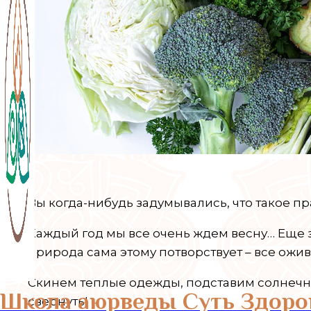
Вы когда-нибудь задумывались, что такое пр
Каждый год мы все очень ждем весну… Еще зи
природа сама этому потворствует – все ожи
Скинем теплые одежды, подставим солнечным
Школа аюрведы Суть Здоро
свернуть!