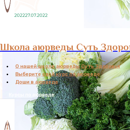
27.07.2022
27.07.2022
Школа аюрведы Суть Здоро
О нашей школе аюрведы Суть Здоровья
Выберите свой курс по аюрведе
Доши в аюрведе
Курсы по аюрведе