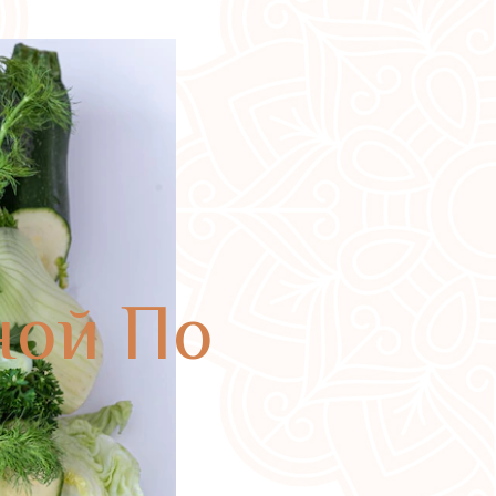
ной По