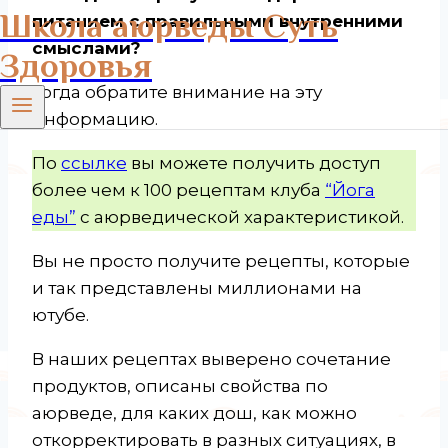
Школа аюрведы Суть
питанием с правильными внутренними
смыслами?
Здоровья
Тогда обратите внимание на эту
информацию.
По
ссылке
вы можете получить доступ
более чем к 100 рецептам клуба
“Йога
еды”
с аюрведической характеристикой.
Вы не просто получите рецепты, которые
и так представлены миллионами на
ютубе.
В наших рецептах выверено сочетание
продуктов, описаны свойства по
аюрведе, для каких дош, как можно
откорректировать в разных ситуациях, в