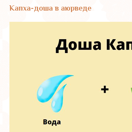
Капха-доша
в аюрведе