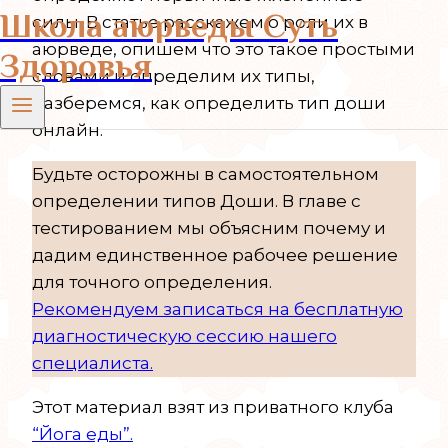
Школа аюрведы Суть
силы. В статье расскажем о роли их в
аюрведе, опишем что это такое простыми
Здоровья
словами и определим их типы,
разберемся, как определить тип доши
онлайн.
Будьте осторожны в самостоятельном
определении типов Доши. В главе с
тестированием мы объясним почему и
дадим единственное рабочее решение
для точного определения.
Рекомендуем записаться на бесплатную
диагностическую сессию нашего
специалиста.
Этот материал взят из приватного клуба
“Йога еды”.