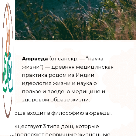
Аюрведа
(от санскр. — “наука
жизни”) — древняя медицинская
практика родом из Индии,
идеология жизни и наука о
пользе и вреде, о медицине и
здоровом образе жизни.
Доша входит в философию аюрведы.
Существует 3 типа дош, которые
определяют первичные жизненные