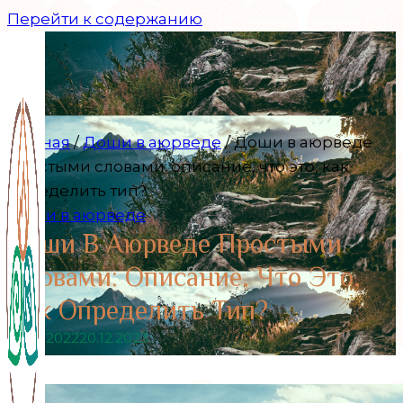
Перейти к содержанию
Главная
/
Доши в аюрведе
/
Доши в аюрведе
простыми словами: описание, что это, как
определить тип?
Доши в аюрведе
Доши В Аюрведе Простыми
Словами: Описание, Что Это,
Как Определить Тип?
03.07.2022
20.12.2023