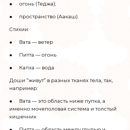
● огонь (Теджа);
● пространство (Аакаш).
Стихии:
● Вата — ветер
● Питта — огонь
● Капха — вода
Доши “живут” в разных тканях тела, так,
например:
● Вата — это область ниже пупка, а
именно мочеполовая система и толстый
кишечник
● Питта — область между грудью и