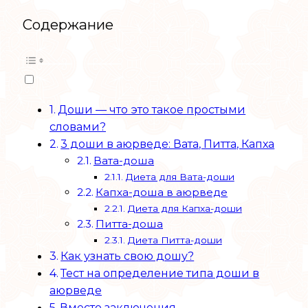
Содержание
Доши — что это такое простыми
словами?
3 доши в аюрведе: Вата, Питта, Капха
Вата-доша
Диета для Вата-доши
Капха-доша в аюрведе
Диета для Капха-доши
Питта-доша
Диета Питта-доши
Как узнать свою дошу?
Тест на определение типа доши в
аюрведе
Вместо заключения